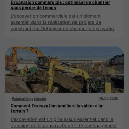
Excavation commerciale : optimiser un chantier
sans perdre de temps
L'excavation commerciale est un élément
essentiel dans la réalisation de projets de
construction. Optimiser un chantier d'excavation
nécessite une planification minutieuse et une
exécution efficace. Cet article explore les
stratégies qui permettent de maximiser
l'efficacité d'un chantier tout en respectant les
délais et les budgets.
06/02/2026
Excavation générale
Comment l’excavation améliore la valeur d’un
terrain ?
L’excavation est un processus essentiel dans le
domaine de la construction et de l’aménagement