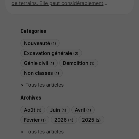
de terrains. Elle peut considérablement
augmenter la valeur d’un bien immobilier, et ce,
de plusieurs façons. Dans cet article, nous
examinerons les différents aspects de
Catégories
l’excavation et comment elle peut transformer un
terrain en un actif précieux.
Nouveauté
(1)
Excavation générale
(2)
Génie civil
Démolition
(1)
(1)
Non classés
(1)
Tous les articles
Archives
Août
Juin
Avril
(1)
(1)
(1)
Février
2026
2025
(1)
(4)
(2)
Tous les articles