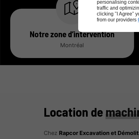
personalising conte
traffic and optimizi
clicking "I Agree" 
from our providers
Notre zone d’intervention
Montréal
Location de
machi
Chez
Rapcor Excavation et Démolit