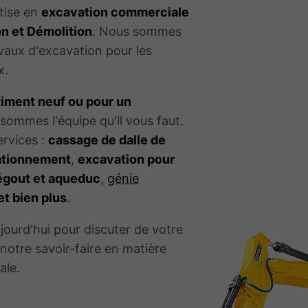
tise en
excavation commerciale
n et Démolition
. Nous sommes
avaux d'excavation pour les
x.
iment neuf ou pour un
 sommes l'équipe qu'il vous faut.
ervices :
cassage de dalle de
tationnement
,
excavation pour
égout et aqueduc
,
génie
et bien plus
.
ourd'hui pour discuter de votre
 notre savoir-faire en matière
ale.