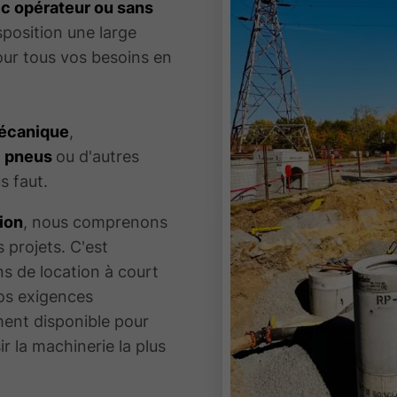
ec opérateur ou sans
sposition une large
ur tous vos besoins en
mécanique
,
r
pneus
ou d'autres
s faut.
ion
, nous comprenons
s projets. C'est
s de location à court
os exigences
ment disponible pour
ir la machinerie la plus