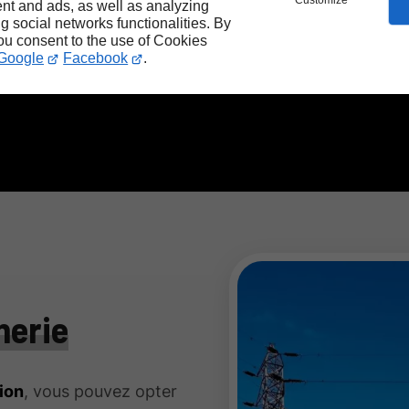
Customize
nt and ads, as well as analyzing
ng social networks functionalities. By
you consent to the use of Cookies
Google
Facebook
.
nerie
ion
, vous pouvez opter