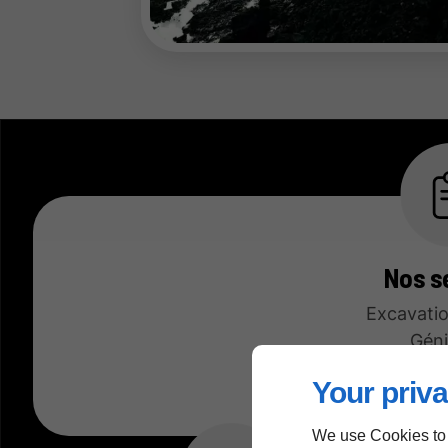
Nos s
Excavatio
Géni
Enviro
Your priva
Démo
We use Cookies to