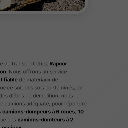
ce de transport chez
Rapcor
ion
. Nous offrons un service
t fiable
de matériaux de
ue ce soit des sols contaminés, de
 des débris de démolition, nous
 de camions adéquate, pour répondre
s
camions-dompeurs à 6 roues
,
10
 que des
camions-domteurs à 2
4 essieux
.