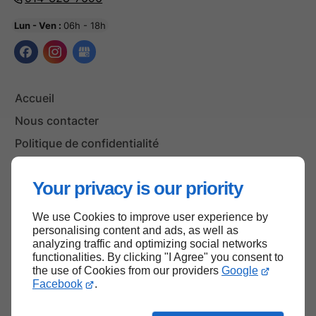
Lun - Ven :
06h - 18h
Accueil
Nous contacter
Politique de confidentialité
Plan du site
Your privacy is our priority
We use Cookies to improve user experience by
Haut de page
personalising content and ads, as well as
analyzing traffic and optimizing social networks
functionalities. By clicking "I Agree" you consent to
the use of Cookies from our providers
Google
Facebook
.