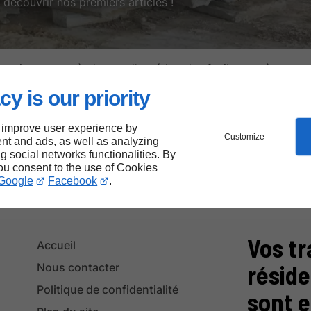
découvrir nos premiers articles !
tre site permet à chacun d’accéder plus facilement à nos se
 inclusif, en respectant les meilleures pratiques d’accessibi
cy is our priority
notre site pour réduire notre empreinte numérique.
 improve user experience by
Customize
nt and ads, as well as analyzing
ier performance, responsabilité et accessibilité.
ng social networks functionalities. By
you consent to the use of Cookies
Google
Facebook
.
Vos tr
Accueil
réside
Nous contacter
Politique de confidentialité
sont 