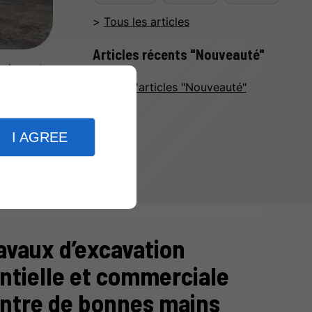
Tous les articles
Articles récents "Nouveauté"
rvices et
lité afin
Plus d'articles "Nouveauté"
I AGREE
avaux d’excavation
ntielle et commerciale
entre de bonnes mains