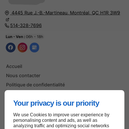
4445 Rue J.-B.-Martineau,
Montréal,
QC H1R 3W9
514-328-7696
Lun - Ven :
06h - 18h
Accueil
Nous contacter
Politique de confidentialité
Plan du site
Your privacy is our priority
We use Cookies to improve user experience by
Haut de page
personalising content and ads, as well as
analyzing traffic and optimizing social networks