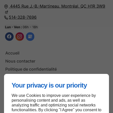
4445 Rue J.-B.-Martineau,
Montréal,
QC H1R 3W9
514-328-7696
Lun - Ven :
06h - 18h
Accueil
Nous contacter
Politique de confidentialité
Plan du site
Your privacy is our priority
We use Cookies to improve user experience by
Haut de page
personalising content and ads, as well as
analyzing traffic and optimizing social networks
functionalities. By clicking "I Agree" you consent to