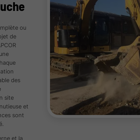
ouche
complète ou
ojet de
RAPCOR
 une
chaque
uation
sable des
e
n site
nutieuse et
nces sont
é.
rne et la