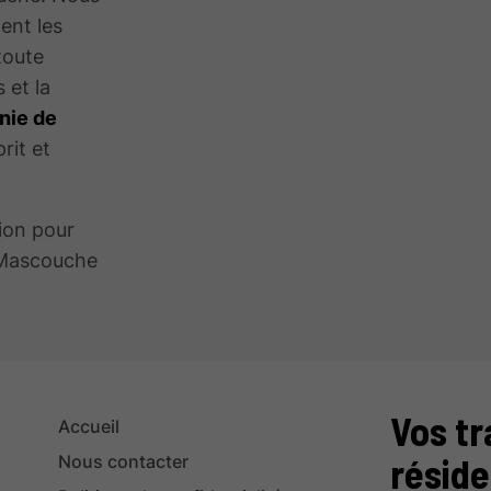
ent les
toute
 et la
nie de
prit et
ion pour
 Mascouche
Vos tr
Accueil
réside
Nous contacter