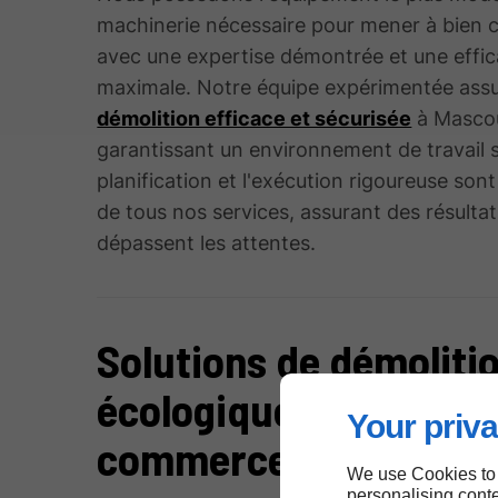
machinerie nécessaire pour mener à bien 
avec une expertise démontrée et une effic
maximale. Notre équipe expérimentée ass
démolition efficace et sécurisée
à Masco
garantissant un environnement de travail s
planification et l'exécution rigoureuse son
de tous nos services, assurant des résultat
dépassent les attentes.
Solutions de démoliti
écologiques pour
Your priva
commerces à Mascou
We use Cookies to
personalising conte