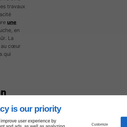
ces travaux
acité
ure
une
uche, en
ûr. La
t au cœur
s qui
on
cy is our priority
che
 improve user experience by
Customize
nt and ads, as well as analyzing